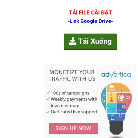
TẢI FILE CÀI ĐẶT
└Link Google Drive┘
Tải Xuống