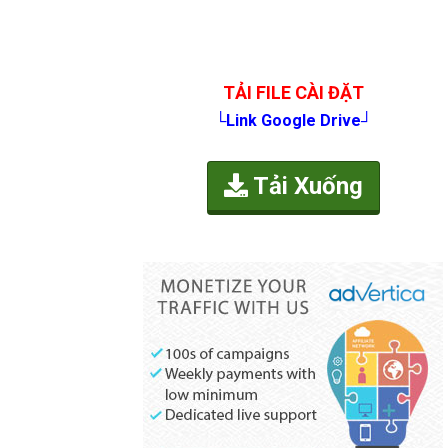
TẢI FILE CÀI ĐẶT
└Link Google Drive┘
Tải Xuống