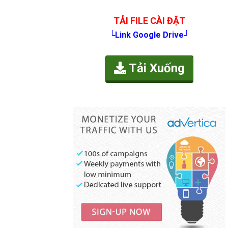
TẢI FILE CÀI ĐẶT
└Link Google Drive┘
Tải Xuống