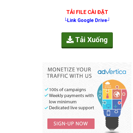
TẢI FILE CÀI ĐẶT
└Link Google Drive┘
Tải Xuống