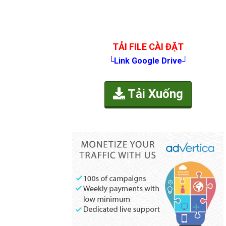
TẢI FILE CÀI ĐẶT
└Link Google Drive┘
Tải Xuống