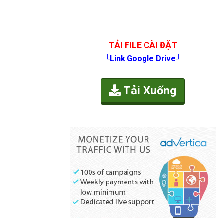
TẢI FILE CÀI ĐẶT
└Link Google Drive┘
Tải Xuống